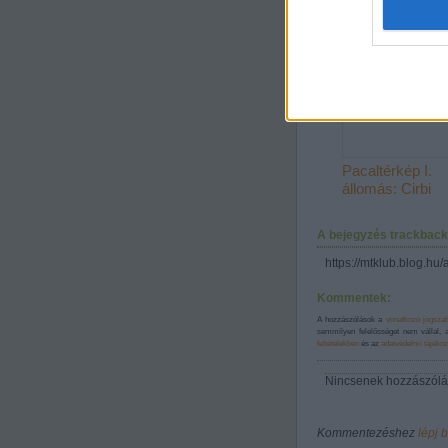
I want t
web or d
I want t
or app.
I want t
Pacaltérkép I.
I want t
állomás: Cirbi
authenti
A bejegyzés trackback
https://mtklub.blog.hu
Kommentek:
A hozzászólások a
vonatkozó jogsza
semmilyen felelősséget nem vállal, 
feltételekben
és az
adatvédelmi tájékoz
Nincsenek hozzászólá
Kommentezéshez
lépj 