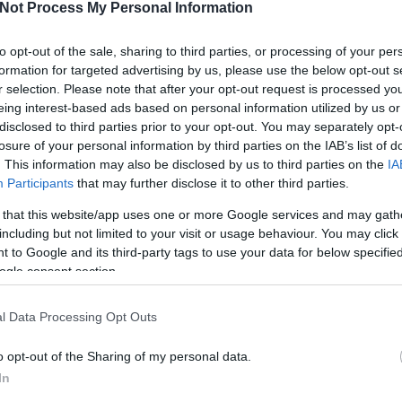
Not Process My Personal Information
c ami viszont azzal a trágyarakással járt együtt. De ezek a
hold
(
1
)
inte
jánosi marce
lyásolhatnak, hiszen annyi Omegás-Karthagós, hosszú hajú
györgy
(
1
)
 minket apáink! Rá kellett jönnünk, ők is voltak fiatalok! Nem
(
1
)
kossuth
to opt-out of the sale, sharing to third parties, or processing of your per
közlekedés
megtört „péntek esti akciófilm-rajongó” kispolgárok!
béla
(
1
)
lupp
formation for targeted advertising by us, please use the below opt-out s
pek, ahol szüleink tök laza, aranykorukat élő szövetkabátos
termék
(
13
)
munkácsi m
r selection. Please note that after your opt-out request is processed y
en. Ez minden kétséget mellőzve hatással van mindenkire…
piramis
(
1
)
rátai dániel
(
eing interest-based ads based on personal information utilized by us or
robert capa
a XX. század találmánya. Révedjünk vissza most az 1400-as
disclosed to third parties prior to your opt-out. You may separately opt-
béla
(
1
)
seg
rszágon kicsit ugyan megkésve, de tombolt a világ azóta
seress rez
losure of your personal information by third parties on the IAB’s list of
(
8
)
szakáts
agyobb retróláza, amelyet ma csak Reneszánszként ismerünk! Ők
szasz endr
. This information may also be disclosed by us to third parties on the
IA
űek, mint mi. Ők évszázadokat ugrottak vissza a történelemben,
(
1
)
szisz fe
tamási áron
Participants
that may further disclose it to other third parties.
ilván akkoriban az élet lassabban csordogált, mint most. A
(
2
)
tisza
(
1
)
s melléktermékeként az elmúlt száz évben több dolog történt,
történelem
(
tudomány
(
 that this website/app uses one or more Google services and may gath
ztendő alatt. Érthető tehát az időtartam-különbség.
útikönyv
(
9
)
including but not limited to your visit or usage behaviour. You may click 
Címkefelhő
k olyan kemények és vagányok, mint a srácok a XV.
 to Google and its third-party tags to use your data for below specifi
Friss topi
szaros harminc év? Retrózni akarunk? Hát akkor retrózzunk
ogle consent section.
 bőrcsizmát, fekete nadrágot és kalapot, bő fehér inget,
Szatmári
mas szoknyát, járjunk vásárba, osztogassuk mi is a
jó csak so
nt a nagyszüleink nagyszülei, hiszen akkoriban is olyan
(
2015.09.
l Data Processing Opt Outs
 élet.
öhön, öre
tésztakás
Lengyelország egyik politikusa mondta, hogy életének legszebb
o opt-out of the Sharing of my personal data.
hóóembe
ú alatt volt. Igaz, akkor a náci párt vezérkedett arrafelé, de
jelentős t
In
halt meg 1
elmes, fiatal. Szerintem ez magáért beszél...
(
2014.12.