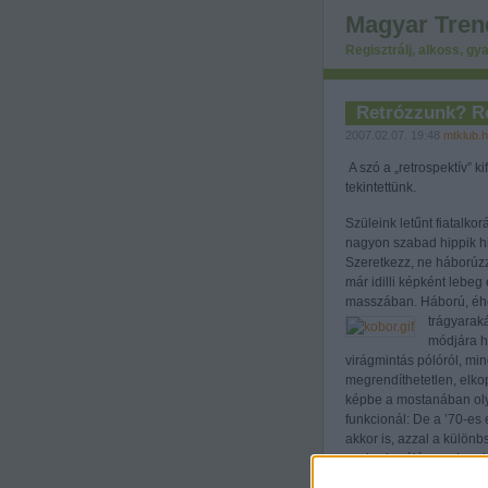
Magyar Tren
Regisztrálj, alkoss, gya
Retrózzunk? Re
2007.02.07. 19:48
mtklub.
A szó a „retrospektív” ki
tekintettünk.
Szüleink letűnt fiatalko
nagyon szabad hippik hi
Szeretkezz, ne háborúzz
már idilli képként lebeg
masszában. Háború, éhez
trágyaraká
módjára há
virágmintás pólóról, min
megrendíthetetlen, elkop
képbe a mostanában oly
funkcionál: De a ’70-es
akkor is, azzal a különb
szabad szájú zenekarok k
rendszer elleni izgatás 