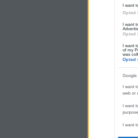
I want t
Limpek
Opted 
I want 
Advertis
Opted 
Szólj hozzá!
Címkék:
vélemény
I want t
of my P
was col
Ajánlott bejegyzések:
Opted 
Google 
I want t
web or d
A sehova se
I want t
vezető utak
purpose
I want 