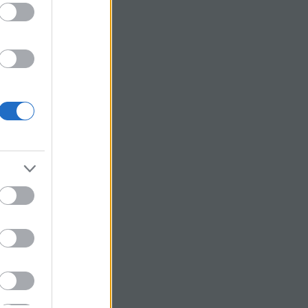
turbina atyja
m:
Előrebocsájtom, hogy
szke vagyok a Duflexre,
 tisztelem Dulovits
zi mun...
(
2011.11.27.
es fotográfusok - Dulovits
on:
Hibajavítás: A multi-
dszer részben hardveres
 szoftveresen tényleg
 ho...
(
2011.03.08. 08:21
)
A
avagy Rátai Dániel
o-ja
ptember
(
1
)
us
(
1
)
is
(
1
)
cius
(
1
)
ber
(
4
)
ptember
(
3
)
us
(
4
)
us
(
3
)
is
(
4
)
cius
(
3
)
ár
(
5
)