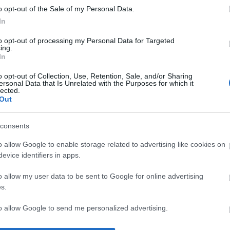
András, a 
o opt-out of the Sale of my Personal Data.
58múlta
In
nagyon bü
Tetszik
0
és mélyen
to opt-out of processing my Personal Data for Targeted
fotoművés
ing.
18:39
)
Hír
In
Jenő
Tidzsi-m
touch ren
o opt-out of Collection, Use, Retention, Sale, and/or Sharing
ersonal Data that Is Unrelated with the Purposes for which it
megoldás,
lected.
erőmű kell
Out
3d-s toll 
Leonar3D
Archívum
consents
2009 sze
o allow Google to enable storage related to advertising like cookies on
2009 júni
evice identifiers in apps.
2009 ápril
2009 már
Egy illúzió
Lecsó patkány
2008 októ
o allow my user data to be sent to Google for online advertising
születése, és
nélkül
2008 sze
s.
halála
2008 júni
2008 máj
to allow Google to send me personalized advertising.
2008 ápril
2008 már
2008 janu