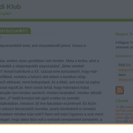
di Klub
rapíts!
trózzunk!!!
Magyar Tr
hu
A Magyar Tr
fejezésünkből ered, ami visszatekintőt jelent. Vissza is
cikkeinek a
Kövesd a f
rába, amikor olyan gondtalan volt minden. Abba a korba, ahol a
RSS 2.0
rdették a világmegváltó alapszabályt: „Béke veletek!
bejegyzé
!” Annyit hallottunk a XX. század eme korszakáról, hogy már-
Atom
 előttünk, mutatva a helyes utat ebben a kaotikus világ-
bejegyzé
ő afrikaiak, nemi betegségek, és a többi, ami ezzel az egész
ssal együtt jár.
Nem csoda tehát, hogy másnapos kutya
nyják rám minden sarokról, minden kirakatból, minden stilizált
den „V” betűt formázó két ujjról a béke és szeretet
Címkék
tathatatlan, immáron 30 éve fakulatlan eszményét. És itt jön
3d
(
2
)
balat
 sokszor felcsendülő mondás, amely kérdésként is remekül
bánhidi anta
 években minden más volt!?! Nem volt más! Ugyanez a szar ment
bűvös kock
gábor
(
1
)
dé
séggel, hogy akkor tilos volt a nemzeti ünnepeinket ünnepelni, a
duna
(
2
)
épí
oncertjeit általában szétverték a rendőrök, a banda tagjait
évforduló
(
7
filozófia
(
4
)
miatt elítélték és bebörtönözték, ha nem sikerült nyugatra
(
12
)
hagyo