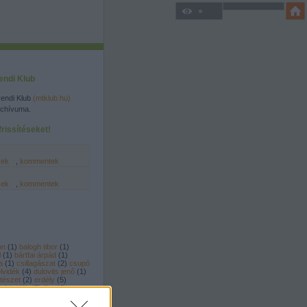
endi Klub
endi Klub
(mtklub.hu)
rchívuma.
rissítéseket!
sek
,
kommentek
sek
,
kommentek
on
(
1
)
balogh tibor
(
1
)
l
(
1
)
bártfai árpád
(
1
)
a
(
1
)
csillagászat
(
2
)
csupó
lvidék
(
4
)
dulovits jenő
(
1
)
tészet
(
2
)
erdély
(
5
)
)
felvidék
(
2
)
film
(
4
)
folklór
(
7
)
gasztronómia
mány
(
6
)
hajós alfréd
(
1
)