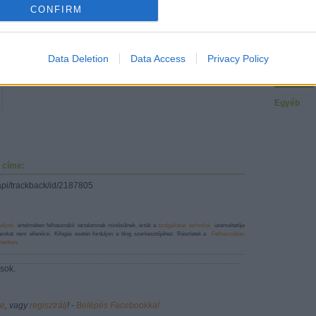
o allow Google to enable storage related to analytics like cookies on
2007 dec
CONFIRM
evice identifiers in apps.
Tovább
...
Turul
Keresés
o allow Google to enable storage related to functionality of the website
Data Deletion
Data Access
Privacy Policy
o allow Google to enable storage related to personalization.
Egyéb
o allow Google to enable storage related to security, including
cation functionality and fraud prevention, and other user protection.
 címe:
/api/trackback/id/2187805
bályok
értelmében felhasználói tartalomnak minősülnek, értük a
szolgáltatás technikai
üzemeltetője
azokat nem ellenőrzi. Kifogás esetén forduljon a blog szerkesztőjéhez. Részletek a
Felhasználási
tatóban
.
sok.
be
, vagy
regisztrálj
! ‐
Belépés Facebookkal