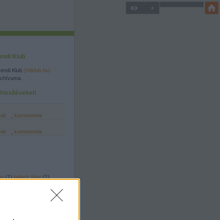
endi Klub
endi Klub
(mtklub.hu)
rchívuma.
rissítéseket!
sek
,
kommentek
sek
,
kommentek
on
(
1
)
balogh tibor
(
1
)
l
(
1
)
bártfai árpád
(
1
)
a
(
1
)
csillagászat
(
2
)
csupó
lvidék
(
4
)
dulovits jenő
(
1
)
tészet
(
2
)
erdély
(
5
)
)
felvidék
(
2
)
film
(
4
)
folklór
(
7
)
gasztronómia
mány
(
6
)
hajós alfréd
(
1
)