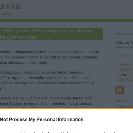
di Klub
rapíts!
, 1991. június 19-én hagyta el az utolsó
Magyar Tr
 Magyarországot
A Magyar Tr
hu
cikkeinek a
nelmi fordulópontot jelentett az esemény. Valóra vált az egyik
Kövesd a f
 a nép 1956-ban harcolt. A végóráit taposó szovjet birodalom
gban állomásozó hadseregét.
RSS 2.0
bejegyzé
 Moszkvában megkötött magyar-szovjet kormányközi
Atom
30-át rögzítette a kivonulás befejezéseként. Szerencsére
bejegyzé
vtársak", az alakulatok távozása azonban a tervezettnél két
ént.
 hivatalosan 1945. április 4-én megtelepedő "felszabadító"
Címkék
degen hatalom jó hosszú időre itt felejtette magát. Útjukat
3d
(
2
)
balat
 csaszi", megerőszakolt asszonyok, lányok, gyerekek, legyilkolt
bánhidi anta
ott polgárok, mérhetetlen rombolás és pusztítás jelezte. Az
bűvös kock
gábor
(
1
)
dé
Not Process My Personal Information
unk a német megszállás alól, de nyakunkba kaptunk egy az
duna
(
2
)
épí
t előszeretettel fitogtató "Nagyobb Testvért" is. Miközben a
évforduló
(
7
filozófia
(
4
)
a sebeit nyalogatta, zsíros, műkinccsel, arannyal, ipari és
(
12
)
hagyo