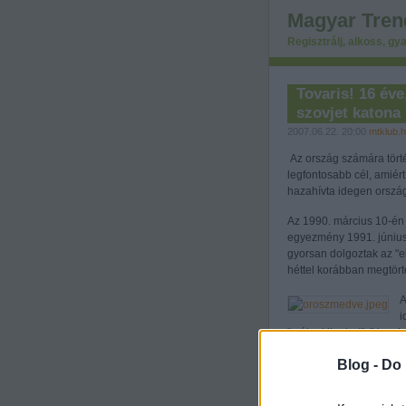
Magyar Tren
Regisztrálj, alkoss, gya
Tovaris! 16 éve
szovjet katona
2007.06.22. 20:00
mtklub.
Az ország számára törté
legfontosabb cél, amiért
hazahívta idegen orszá
Az 1990. március 10-én
egyezmény 1991. június 
gyorsan dolgoztak az "el
héttel korábban megtört
A
i
"málenkij robot", "davaj
családapák, bevagoníroz
Blog -
Do 
igaz, hogy felszabadult
ereje teljében lévő és az
háborút vesztett ország 