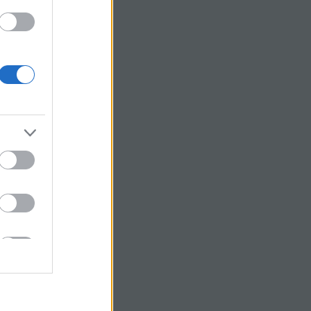
turbina atyja
m:
Előrebocsájtom, hogy
szke vagyok a Duflexre,
 tisztelem Dulovits
zi mun...
(
2011.11.27.
es fotográfusok - Dulovits
on:
Hibajavítás: A multi-
dszer részben hardveres
 szoftveresen tényleg
 ho...
(
2011.03.08. 08:21
)
A
avagy Rátai Dániel
o-ja
ptember
(
1
)
us
(
1
)
is
(
1
)
cius
(
1
)
ber
(
4
)
ptember
(
3
)
us
(
4
)
us
(
3
)
is
(
4
)
cius
(
3
)
ár
(
5
)