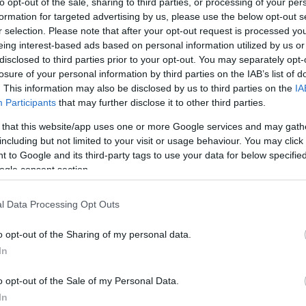
to opt-out of the sale, sharing to third parties, or processing of your per
 megrakott vagonok zakatoltak a Szovjetunió felé. A lakosság
hold
(
1
)
inte
jánosi marce
formation for targeted advertising by us, please use the below opt-out s
 zökkenőmentes átvétele érdekében hagyták még vegetálni 3 évig
györgy
(
1
)
r selection. Please note that after your opt-out request is processed y
ogy aztán gyorsan és biztosan végrehajtsák Magyarország
(
1
)
kossuth
közlekedés
eing interest-based ads based on personal information utilized by us or
béla
(
1
)
lupp
termék
(
13
)
disclosed to third parties prior to your opt-out. You may separately opt-
munkácsi m
nban nem hozott felhőtlen mámort és megkönnyebbülést. A nap
piramis
(
1
)
losure of your personal information by third parties on the IAB’s list of
észve találtam egy érdekes, Für Lajossal készült interjút.
rátai dániel
(
. This information may also be disclosed by us to third parties on the
IA
robert capa
 idézet:
"Mindenek előtt az a harminc valahány éves
béla
(
1
)
seg
Participants
that may further disclose it to other third parties.
szer, amelyik igyekezett mindenfajta nemzeti szolidaritást,
seress rez
(
8
)
szakáts
z emberi gondolkodásból, és ez olyan sikerrel járt, hogy
szasz endr
 that this website/app uses one or more Google services and may gath
verenitás, egy nép kollektív szabadságának a visszaszerzése
(
1
)
szisz fe
tamási áron
 mámorító hatással az ország egész népességére, mint volt az
including but not limited to your visit or usage behaviour. You may click 
(
2
)
tisza
(
1
)
ntős része, vagy nagyobb része, nem tudott igazán olyan
történelem
(
 to Google and its third-party tags to use your data for below specifi
tudomány
(
nnak, hogy visszahullott az ölünkbe az, amiért évszázadokon át
ogle consent section.
útikönyv
(
9
)
tt."
Érdemes ezen elgondolkodni.
Címkefelhő
Friss topi
 kínt és szenvedést hozó szovjet megszállás szerencsére véget
l Data Processing Opt Outs
a megszállók által itthagyott örökség felszámolása sajnos a mai
Szatmári
jó csak so
o opt-out of the Sharing of my personal data.
(
2015.09.
In
öhön, öre
tésztakás
/www.nethirlap.hu/cikk.php?cikkid=22243
hóóembe
o opt-out of the Sale of my Personal Data.
jelentős t
halt meg 1
In
Tetszik
0
(
2014.12.