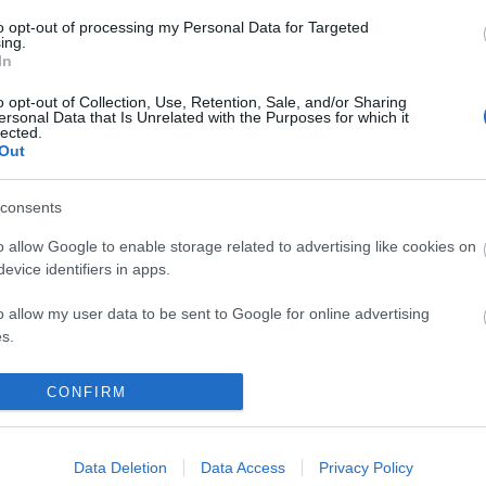
András, a 
to opt-out of processing my Personal Data for Targeted
58múlta
ing.
nagyon bü
In
és mélyen
ló
fotoművés
o opt-out of Collection, Use, Retention, Sale, and/or Sharing
18:39
)
Hír
ersonal Data that Is Unrelated with the Purposes for which it
Jenő
lected.
Tidzsi-m
Out
touch ren
megoldás,
erőmű kell
consents
3d-s toll 
Leonar3D
o allow Google to enable storage related to advertising like cookies on
Archívum
evice identifiers in apps.
Vásár a Fekete-
Lecsó patkány
2009 sze
tónál
nélkül
2009 júni
o allow my user data to be sent to Google for online advertising
2009 ápril
s.
2009 már
2008 októ
to allow Google to send me personalized advertising.
2008 sze
CONFIRM
2008 júni
2008 máj
o allow Google to enable storage related to analytics like cookies on
2008 ápril
Vélemény egy
Seress Rezső
evice identifiers in apps.
2008 már
szemszögből
világhírű
Data Deletion
Data Access
Privacy Policy
2008 janu
zeneszerzőnk, a