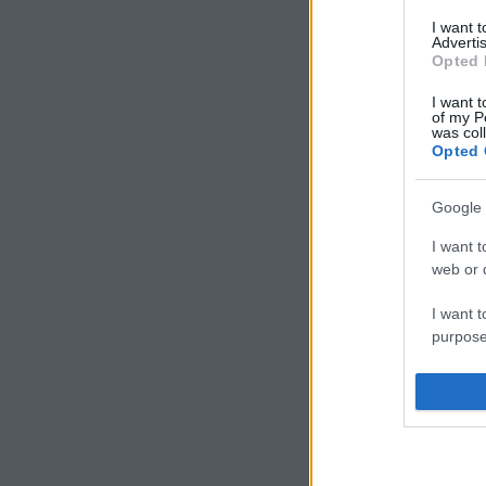
I want 
Advertis
Szólj hozzá!
Opted 
Címkék:
vélemény
évfordu
I want t
of my P
Ajánlott bejegyzések:
was col
Opted 
Google 
I want t
web or d
Ismét
megszálltuk
I want t
Mohácsot
purpose
I want 
I want t
web or d