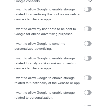
Google consents
olyan távoli jövőben hihetetlenül meg fog nőni az
értéke. Jelenleg pazarlunk (a WC-t is azzal húzzuk le)
I want to allow Google to enable storage
és bagóért eladjuk (Nestlé, Coca-Cola). Te milyen
related to advertising like cookies on web or
ásványvizet szoktál inni? – Sok dolog kicsiben
device identifiers in apps.
kezdődik...
Ezekről a témákról tervezem, hogy bővebben és
I want to allow my user data to be sent to
konkrétabban is írok. A jelen tudományos és
Google for online advertising purposes.
kulturális sikereiről pedig rengeteg cikket lehet írni
és fogok is. Ti is írjatok ha találtok valamit! Tidzsi
I want to allow Google to send me
nyomja is a 3D-seket;)
personalized advertising.
Valahol a Magyar Trendi Klubnak ez is a célja, hogy
I want to allow Google to enable storage
egy kicsit (amolyan indirekt módon) helyreállítsa a
related to analytics like cookies on web or
magyar ember szétzilált önbecsülését. És – a
device identifiers in apps.
magam részéről legalább is – nem büszkeségről van
szó, az bennem vajmi kevés bármi iránt is...
I want to allow Google to enable storage
related to functionality of the website or app.
Gyerek
I want to allow Google to enable storage
related to personalization.