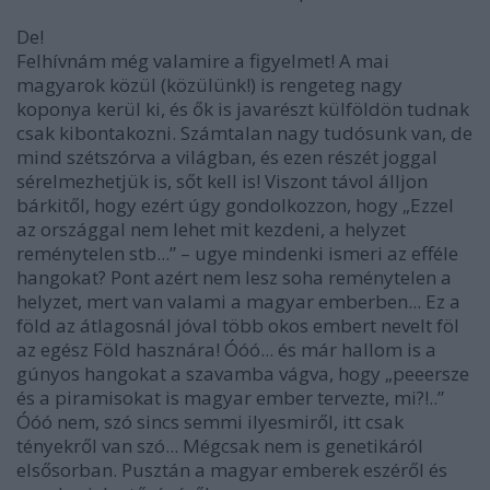
De!
Felhívnám még valamire a figyelmet! A mai
magyarok közül (közülünk!) is rengeteg nagy
koponya kerül ki, és ők is javarészt külföldön tudnak
csak kibontakozni. Számtalan nagy tudósunk van, de
mind szétszórva a világban, és ezen részét joggal
sérelmezhetjük is, sőt kell is! Viszont távol álljon
bárkitől, hogy ezért úgy gondolkozzon, hogy „Ezzel
az országgal nem lehet mit kezdeni, a helyzet
reménytelen stb...” – ugye mindenki ismeri az efféle
hangokat? Pont azért nem lesz soha reménytelen a
helyzet, mert van valami a magyar emberben... Ez a
föld az átlagosnál jóval több okos embert nevelt föl
az egész Föld hasznára! Óóó... és már hallom is a
gúnyos hangokat a szavamba vágva, hogy „peeersze
és a piramisokat is magyar ember tervezte, mi?!..”
Óóó nem, szó sincs semmi ilyesmiről, itt csak
tényekről van szó... Mégcsak nem is genetikáról
elsősorban. Pusztán a magyar emberek eszéről és