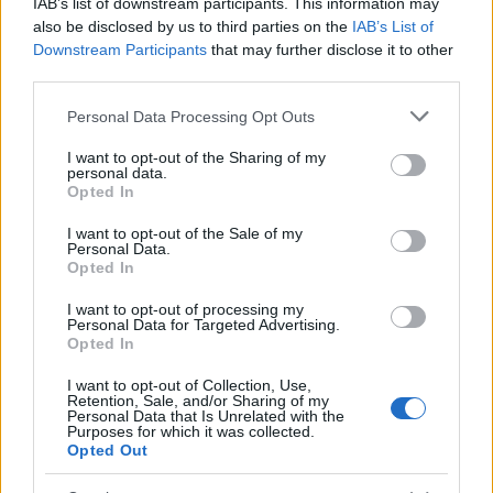
IAB’s list of downstream participants. This information may
szerepe van a szellem fejlődésében... Mind
also be disclosed by us to third parties on the
IAB’s List of
egyénileg, nemzetileg és végsősoron az egész
Downstream Participants
that may further disclose it to other
emberiséget tekintve.
third parties.
Na jó-jó, de a felemelkedéshez nemcsak ez kell:
Please note that this website/app uses one or more Google
valamiből élni is kell! Éppen ezért én úgy gondolom,
Personal Data Processing Opt Outs
services and may gather and store information including but
hogy Magyarországnak ma négy nagy kincse van:
not limited to your visit or usage behaviour. You may click to
I want to opt-out of the Sharing of my
sokat süt a Nap, jó a termőföld, rengeteg az ivóvíz és
personal data.
grant or deny consent to Google and its third-party tags to
sok okos ember van. A legutóbbi nélkül az első
Opted In
use your data for below specified purposes in below Google
három nem ér semmit, vagy csak épp annyit, hogy
consent section.
elvegetáljunk. Most a vegetáció korszakát éljük
I want to opt-out of the Sale of my
Personal Data.
(krízishelyzet!), és hogy lássátok, hogy miért
Opted In
mondom ezt, egy pár szót ejtek az első háromról,
miután az utolsóról már hosszabban kifejtettem a
I want to opt-out of processing my
Personal Data for Targeted Advertising.
véleményem. Sokat süt a Nap és jó a termőföld:
Opted In
szerintem egyértelmű. Magyaroszág nem a
megfelelő taktikával játszik. Nem jó növényeket
I want to opt-out of Collection, Use,
Retention, Sale, and/or Sharing of my
termeszt és nem jól adja el. A földművelő ember,
Personal Data that Is Unrelated with the
akinek a legfontosabb szerepek egyike jutott, alig
Purposes for which it was collected.
Opted Out
tud megélni. Rengeteg víz: ide vehetjük
természetesen a termál- és ásványvizeket is. A nem is