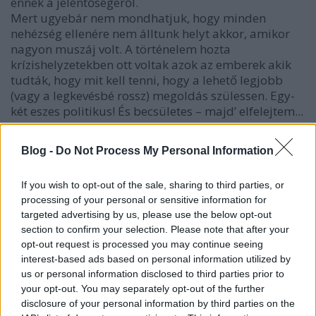
ennek a jelentőségéről.
Mert ugyebár nem mondhatjuk, hogy minden
nehézség ellenére nem álltunk helyt akkor, amikor
nagyon muszáj volt. A történelem hozta
krízishelyzetekben ott voltak azok az emberek akik
tudták, hogy mit kell tenni, hogy a lehető legjobb
(vagy a legkevésbé rossz) megoldás szülessen. Egy-
két eszes politikus! És becsületes – majd’ elfelejtem...
A magyar politika egy katasztrófa, de volt egy-egy
villanás mindig, ami segített. És mindeközben ott
Blog -
Do Not Process My Personal Information
voltak végig a nagy tudósaink, művészeink, akik
ahogy tudtak alkottak. Hát vegyük észre, hogy most
If you wish to opt-out of the sale, sharing to third parties, or
is itt vannak ezek az emberek! Ez okot adhat az
processing of your personal or sensitive information for
optimizmusra, hisz így talán elhisszük, hogy van
targeted advertising by us, please use the below opt-out
remény, hogy ezekből az intelligencia-mezőkből
section to confirm your selection. Please note that after your
egyszer csak megterem egy XXI. századi Klebelsberg
opt-out request is processed you may continue seeing
Kúnó.
interest-based ads based on personal information utilized by
Na, ez a magyar tőke!
us or personal information disclosed to third parties prior to
A mai világban mindenki a befektetésben hisz. A
your opt-out. You may separately opt-out of the further
szellemi vagy kulturális erőbe nem lehet fektetni?
disclosure of your personal information by third parties on the
Mert ugye azt tudjuk, hogy a kultúrának micsoda