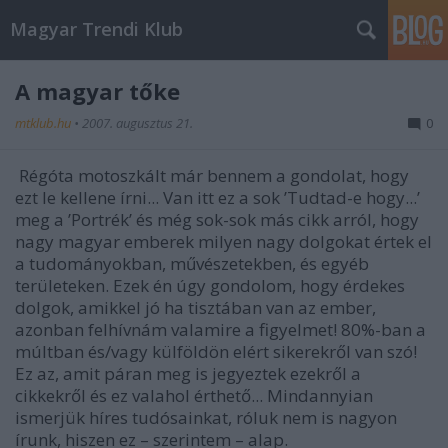
Magyar Trendi Klub
A magyar tőke
mtklub.hu
•
2007. augusztus 21.
0
Régóta motoszkált már bennem a gondolat, hogy
ezt le kellene írni... Van itt ez a sok ’Tudtad-e hogy...’
meg a ’Portrék’ és még sok-sok más cikk arról, hogy
nagy magyar emberek milyen nagy dolgokat értek el
a tudományokban, művészetekben, és egyéb
területeken. Ezek én úgy gondolom, hogy érdekes
dolgok, amikkel jó ha tisztában van az ember,
azonban felhívnám valamire a figyelmet! 80%-ban a
múltban és/vagy külföldön elért sikerekről van szó!
Ez az, amit páran meg is jegyeztek ezekről a
cikkekről és ez valahol érthető... Mindannyian
ismerjük híres tudósainkat, róluk nem is nagyon
írunk, hiszen ez – szerintem – alap.