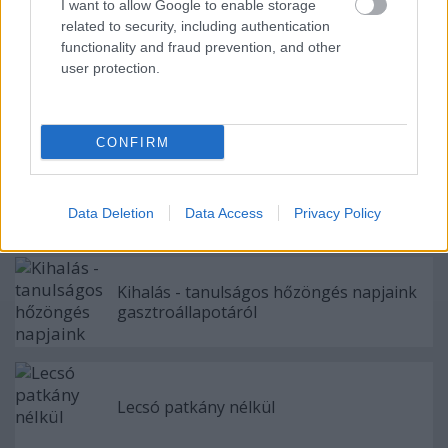
I want to allow Google to enable storage
Címkék:
vélemény
related to security, including authentication
functionality and fraud prevention, and other
user protection.
Ajánlott bejegyzések:
CONFIRM
Egy illúzió születése, és halála
Data Deletion
Data Access
Privacy Policy
Kihalás - tanulságos hőzöngés napjaink
gasztroállapotáról
Lecsó patkány nélkül