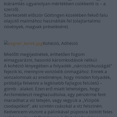
kiáramlás ugyanolyan mértékben csökkenti is – a
szerző)
.
Szerkezetét először Göttingen közelében fekvő falu
olajütő malmához használták fel (olajtartalmú
növények, magvak préselésére).
Kohézió, Adhézió
Mielőtt megijednétek, érthetően fogom
elmagyarázni, hasonló káromkodások nélkül.
A kohézió lényegében a folyadék „nárcisztikusságát”
fejezik ki, mennyire vonzódik önmagához. Ennek a
vonzalomnak az eredménye, hogy minden folyadék,
próbálja felvenni a legkisebb fajlagos felületű –
gömb - alakot. Ezen erő miatt lehetséges, hogy
Archimédeszt meghazudtolva, egy pénzérme fent
maradhat a víz tetején, vagy vegyük a „Vízipók
csodapókot”, aki szintén császkál a víz felszínén.
Kedvencem viszont a pálinkával púposra töltött feles