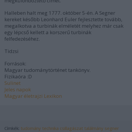
megkülönböztető címet.
Halleben halt meg 1777. október 5-én. A Segner
kereket később Leonhard Euler fejlesztette tovább,
megalkotva a turbinák elméletét melyhez már csak
egy lépcső kellett a korszerű turbinák
felfedezéséhez.
Tidzsi
Források:
Magyar tudománytörténet tankönyv.
Fizikaóra :D
Sulinet
Jeles napok
Magyar életrajzi Lexikon
Címkék:
tudomány
technika
csillagászat
találmány
segner