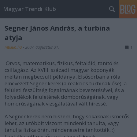
Magyar Trendi Klub
Segner János András, a turbina
atyja
mtklub.hu
•
2007. augusztus 31.
1
Orvos, matematikus, fizikus, feltaláló, tanító és
csillagász. Az XVIII. századi magyar koponyák
méltán megbecsült példánya. Elsősorban a róla
elnevezett
Segner kerék
(a reakciós turbinák őse), a
felületi feszültség fogalmának bevezetésével, és a
folyadékok felületének domborúságának, vagy
homorúságának vizsgálatával vált híressé.
A Segner kerék nem hiszem, hogy sokaknak ismerős
lehet, az utóbbit viszont mindenki tanulta, vagy
tanulja fizika órán, mindenesetre tanították. :)
Foglalkozott mezőgazdasággal. Egyik