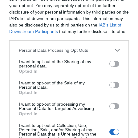
felületi feszültsége már domborút. Sajnos a
your opt-out. You may separately opt-out of the further
végkövetkeztetéseket, és a matematikai, fizikai
disclosure of your personal information by third parties on the
kifejtést nem írhatjuk János számlájára, azt később
IAB’s list of downstream participants. This information may
Thomas Young írta le.
also be disclosed by us to third parties on the
IAB’s List of
Downstream Participants
that may further disclose it to other
third parties.
Segner János (Pozsony, 1704. okt. 9. –
Please note that this website/app uses one or more Google
Personal Data Processing Opt Outs
Halle, 1777. okt. 5.).
tanulóévei alatt matematikával,
services and may gather and store information including but
és geometriával ismerkedett. Tanulmányai közben
not limited to your visit or usage behaviour. You may click to
I want to opt-out of the Sharing of my
personal data.
egy pestis járvány elöl volt kénytelen menekülni,
grant or deny consent to Google and its third-party tags to
Opted In
majd később elkapta a tífuszt. Valószínűleg ezek
use your data for below specified purposes in below Google
consent section.
hatására kezdett orvosi tanulmányokba. 1725-ben
I want to opt-out of the Sale of my
Personal Data.
beiratkozott a híres jénai egyetemre, s ott filozófiát,
Opted In
matematikát és orvostudományt tanult - egy időben.
„Harmadévesként” már előadásokat tartott. 1730-
I want to opt-out of processing my
ban megszerezte orvosdoktori címét, majd visszatért
Personal Data for Targeted Advertising.
Opted In
Pozsonyba gyakorló orvosnak. ’31-ben Debrecenbe
hívták a „civiltársaság” városi orvosának. E
I want to opt-out of Collection, Use,
megtisztelő felkérést visszautasította, de a weinmari
Retention, Sale, and/or Sharing of my
Personal Data that Is Unrelated with the
herceg meghívásának már engedet, és visszatért a