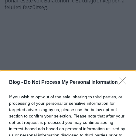
pohár esete volt Balatonon :). Ez tulajdonképpen a
felületi feszültség.
Blog -
Do Not Process My Personal Information
A folyadékok domborúsága,
If you wish to opt-out of the sale, sharing to third parties, or
homorúsága arra vezethető vissza, hogy minden
processing of your personal or sensitive information for
anyagnak van ilyen vonzási képessége. Levegőnél ez
targeted advertising by us, please use the below opt-out
elhanyagolható, de egy üvegpohárnál már láthatóvá
section to confirm your selection. Please note that after your
opt-out request is processed you may continue seeing
válhat, hogy a víz homorú formát vesz fel amint az
interest-based ads based on personal information utilized by
üveg vonzani kezdni, a higany viszont, aminek nagy a
us or personal information disclosed to third parties prior to