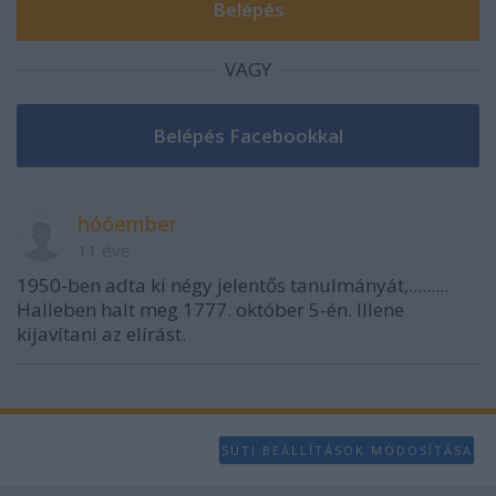
VAGY
hóóember
11 éve
1950-ben adta ki négy jelentős tanulmányát,.........
Halleben halt meg 1777. október 5-én. Illene
kijavítani az elírást.
SÜTI BEÁLLÍTÁSOK MÓDOSÍTÁSA