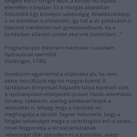
tengely körül forogni kezd, a kifolyó víz útjával
ellentétes irányban. Ez a mozgás állandóan
fokozódik Egy bizonyos sebességig. Következésképp
a víz kiömlése is erősbödik, így hát a víz pótlásáról is
fokozott mértékben kell gondoskodnunk, ha a
tartályban állandó szintet akarunk biztosítani…"
Programa quo theoriam machinae cuiusdam
hydraulicae raemittit
(Göttingen, 1740)
Gondolom egyértelmű a működési elv, ha nem,
akkor hozzáfűzök egy kis magyarázatot. A
tartályban tornyosuló folyadék súlya kipréseli vizet
a nyúlványokon elhelyezett lyukon. Hatás-ellenhatás
törvény, rakétaelv, esetleg belekeverhetjük a
lendületet is, lényeg, hogy a kipréselt víz
megforgatja a tárolót. Segner felismerte, hogy a
forgási sebességet maga a centrifugális erő is növeli,
mivel felgyorsítja a víz kiáramlásának
sebességét
(Bár szerintem ez a gyorsítás, avagy