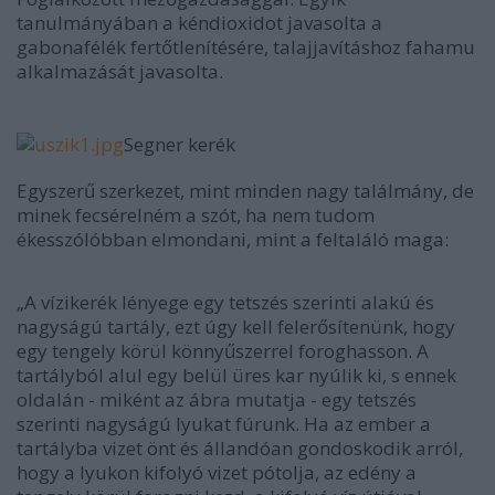
tanulmányában a kéndioxidot javasolta a
gabonafélék fertőtlenítésére, talajjavításhoz fahamu
alkalmazását javasolta.
Segner kerék
Egyszerű szerkezet, mint minden nagy találmány, de
minek fecsérelném a szót, ha nem tudom
ékesszólóbban elmondani, mint a feltaláló maga:
„A vízikerék lényege egy tetszés szerinti alakú és
nagyságú tartály, ezt úgy kell felerősítenünk, hogy
egy tengely körül könnyűszerrel foroghasson. A
tartályból alul egy belül üres kar nyúlik ki, s ennek
oldalán - miként az ábra mutatja - egy tetszés
szerinti nagyságú lyukat fúrunk. Ha az ember a
tartályba vizet önt és állandóan gondoskodik arról,
hogy a lyukon kifolyó vizet pótolja, az edény a