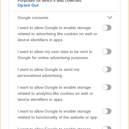
Purposes for which it was collected.
jenai egyetemre. Anno, tanulmányai során
Opted Out
beleszeretett professzorának, Teichmeier Frigyesnek
a lányába így – hogy teljes legyen a szappanopera -
Google consents
szerelmi szálak is fűzték az egyetemhez. Vándor
I want to allow Google to enable storage
lélekként ott se maradt sokáig, előbb Halléba hívták
related to advertising like cookies on web or
majd onnan az újonnan alapított göttingeni
device identifiers in apps.
egyetemre ment. Ő volt az első az egyetem világhírű
matematikusai sorában 31 évesen. Olyan nagy
I want to allow my user data to be sent to
agyaknak készítette elő az alapokat Göttingenben,
Google for online advertising purposes.
mint Bolyai, Gauss, Dirichlet, Rieman Clepsch és
Klein. Munkáját "kompendiumok", amolyan vázlatok
I want to allow Google to send me
írásával kezdte, melyek az addig tudásanyagot
personalized advertising.
foglalták össze. Korai önálló munkái közül a
legértékesebb a forgástestek geodetikus görbéinek
I want to allow Google to enable storage
problémájával foglalkozott. Hu de nagyot
related to analytics like cookies on web or
káromkodtam megint. Ez viszi át a síkban tanult két
device identifiers in apps.
pont közti legrövidebb egyenest térbeli
I want to allow Google to enable storage
gondolkodásba.
related to functionality of the website or app.
1747-es kiadású gyűjteményes kötetében ismertette
először a fentebb említett róla elnevezett kerekét.