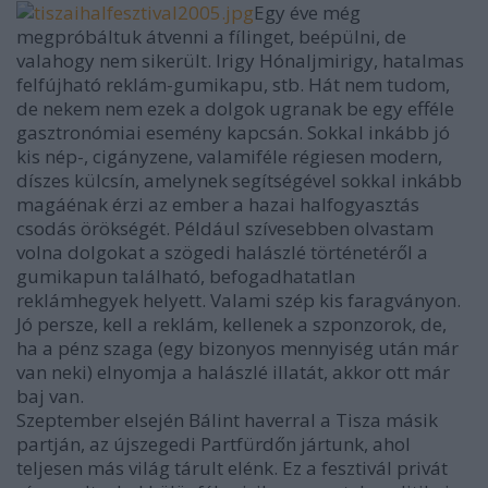
Egy éve még
megpróbáltuk átvenni a fílinget, beépülni, de
valahogy nem sikerült. Irigy Hónaljmirigy, hatalmas
felfújható reklám-gumikapu, stb. Hát nem tudom,
de nekem nem ezek a dolgok ugranak be egy efféle
gasztronómiai esemény kapcsán. Sokkal inkább jó
kis nép-, cigányzene, valamiféle régiesen modern,
díszes külcsín, amelynek segítségével sokkal inkább
magáénak érzi az ember a hazai halfogyasztás
csodás örökségét. Például szívesebben olvastam
volna dolgokat a szögedi halászlé történetéről a
gumikapun található, befogadhatatlan
reklámhegyek helyett. Valami szép kis faragványon.
Jó persze, kell a reklám, kellenek a szponzorok, de,
ha a pénz szaga (egy bizonyos mennyiség után már
van neki) elnyomja a halászlé illatát, akkor ott már
baj van.
Szeptember elsején Bálint haverral a Tisza másik
partján, az újszegedi Partfürdőn jártunk, ahol
teljesen más világ tárult elénk. Ez a fesztivál privát