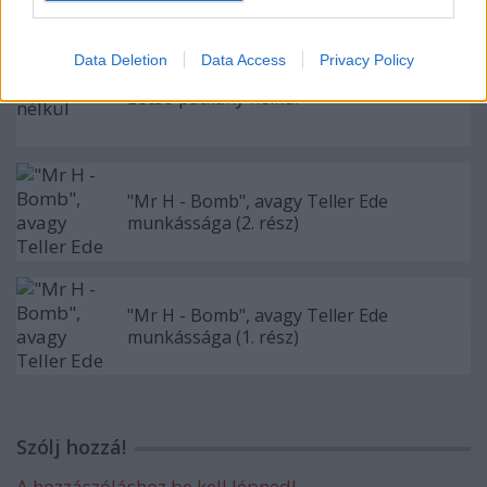
Data Deletion
Data Access
Privacy Policy
Lecsó patkány nélkül
"Mr H - Bomb", avagy Teller Ede
munkássága (2. rész)
"Mr H - Bomb", avagy Teller Ede
munkássága (1. rész)
Szólj hozzá!
A hozzászóláshoz be kell lépned!