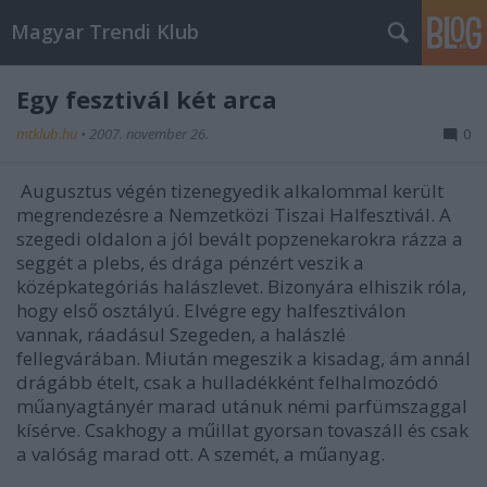
Magyar Trendi Klub
Egy fesztivál két arca
mtklub.hu
•
2007. november 26.
0
Augusztus végén tizenegyedik alkalommal került
megrendezésre a Nemzetközi Tiszai Halfesztivál. A
szegedi oldalon a jól bevált popzenekarokra rázza a
seggét a plebs, és drága pénzért veszik a
középkategóriás halászlevet. Bizonyára elhiszik róla,
hogy első osztályú. Elvégre egy halfesztiválon
vannak, ráadásul Szegeden, a halászlé
fellegvárában. Miután megeszik a kisadag, ám annál
drágább ételt, csak a hulladékként felhalmozódó
műanyagtányér marad utánuk némi parfümszaggal
kísérve. Csakhogy a műillat gyorsan tovaszáll és csak
a valóság marad ott. A szemét, a műanyag.