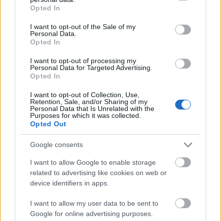
grant or deny consent to Google and its third-party tags to
figyelmesek. A Tiszának játszott egy idősebb ember
Opted In
use your data for below specified purposes in below Google
20-30 méterrel odébb. Az emberek meg némán
consent section.
I want to opt-out of the Sale of my
hallgatták, néha bele-beleénekeltek. Nagyon szép
Personal Data.
volt. Aztán újra rákezdett a banda. Az emberek
Opted In
mulattak. És hatalmas butykosokkal nyomultak.
Leptünk is tőlük bort a kis féldecis pohárkánkba.
I want to opt-out of processing my
Personal Data for Targeted Advertising.
Szép lassan leszállt az éj. A harmadik töltés után a
Opted In
hölgy elment. És visszatért két teli üveggel. Az egyik
egy rosé volt. Nagyon finom volt, de nem volt benne
I want to opt-out of Collection, Use,
Retention, Sale, and/or Sharing of my
semmi különleges. De a másik. Olyat nem ittam
Personal Data that Is Unrelated with the
előtte. Azóta se. Nem volt rajta címke, így nem
Purposes for which it was collected.
Opted Out
tudom, hogy hívják azt a nagyon gazdag ízű,
karamellás, testes, száraz vörös nedűt. A banda újra
Google consents
elővette a már elpakolt hangszereket. És húzták,
most már beljebb a Tisza-parttól. Az emberek meg
I want to allow Google to enable storage
csak táncoltak és időnként meghúzták a hatalmas
related to advertising like cookies on web or
butykost, hogy újult erőre kapjanak. Nagyon jó volt
device identifiers in apps.
a hangulat. És sokan ezt a túloldalon nem is tudják.
Vagy, ha tudnák, akkor se tudnák értékelni. Tisztelet
I want to allow my user data to be sent to
a kivételnek.
Google for online advertising purposes.