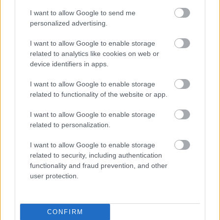
I want to allow Google to send me
Lacó
personalized advertising.
I want to allow Google to enable storage
related to analytics like cookies on web or
device identifiers in apps.
Címkék:
vélemény
ünnep
gasztronómia
I want to allow Google to enable storage
related to functionality of the website or app.
I want to allow Google to enable storage
related to personalization.
Ajánlott bejegyzések:
I want to allow Google to enable storage
related to security, including authentication
Orsós magnó múzeum, Terény
functionality and fraud prevention, and other
user protection.
Ismét megszálltuk Mohácsot
CONFIRM