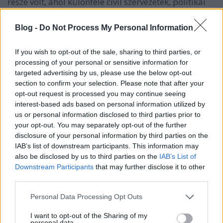
része volt, ahol különféle civil szervezetek, politikai
pártok sütkéreztek. Meg tudomásom szerint itt
zajlott maga a verseny is. Finom halászlevet kaptunk
Blog -
Do Not Process My Personal Information
egy ittas társaságtól, majd elindultunk szétnézni. A
parton lekuporodtunk egy cigányzenekar mögé,
If you wish to opt-out of the sale, sharing to third parties, or
közvetlen a Tisza-partra. Felbontottuk a Bikavéremet
processing of your personal or sensitive information for
és hallgattuk a zenekart. A sok vidám ember az
targeted advertising by us, please use the below opt-out
előtérbe mulatozott és tömte pénzével a bandát.
section to confirm your selection. Please note that after your
Egészen szép volt a naplemente, gyönyörűen
opt-out request is processed you may continue seeing
tükröződött vissza a Tiszáról. Már a bárgyú tömeg
interest-based ads based on personal information utilized by
se zavart annyira túlparton. Innen az is szépen
us or personal information disclosed to third parties prior to
mutatott. Aztán ahogy telt-múlt az idő, újabb borok
your opt-out. You may separately opt-out of the further
és újabb ismerősök kerültek elő. A zenekar egyre
disclosure of your personal information by third parties on the
nagyobb beleéléssel húzta. Freestylereket
IAB’s list of downstream participants. This information may
megszégyenítő improvizációkat ordítottak bele a
also be disclosed by us to third parties on the
IAB’s List of
mikrofonba, melynek membránjához egy-két részeg
Downstream Participants
that may further disclose it to other
is odakeveredett. Elmondhatjuk tehát: jó kis piknik
third parties.
alakult ki.
Please note that this website/app uses one or more Google
Personal Data Processing Opt Outs
services and may gather and store information including but
Később, amikor a cigányok
not limited to your visit or usage behaviour. You may click to
I want to opt-out of the Sharing of my
elhalkultak (rágyújtottak), tárogatószóra lettünk
personal data.