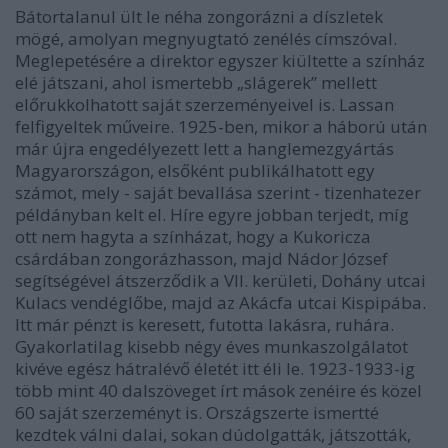
Bátortalanul ült le néha zongorázni a díszletek
mögé, amolyan megnyugtató zenélés címszóval.
Meglepetésére a direktor egyszer kiültette a színház
elé játszani, ahol ismertebb „slágerek” mellett
előrukkolhatott saját szerzeményeivel is. Lassan
felfigyeltek műveire. 1925-ben, mikor a háború után
már újra engedélyezett lett a hanglemezgyártás
Magyarországon, elsőként publikálhatott egy
számot, mely - saját bevallása szerint - tizenhatezer
példányban kelt el. Híre egyre jobban terjedt, míg
ott nem hagyta a színházat, hogy a Kukoricza
csárdában zongorázhasson, majd Nádor József
segítségével átszerződik a VII. kerületi, Dohány utcai
Kulacs vendéglőbe, majd az Akácfa utcai Kispipába.
Itt már pénzt is keresett, futotta lakásra, ruhára.
Gyakorlatilag kisebb négy éves munkaszolgálatot
kivéve egész hátralévő életét itt éli le. 1923-1933-ig
több mint 40 dalszöveget írt mások zenéire és közel
60 saját szerzeményt is. Országszerte ismertté
kezdtek válni dalai, sokan dúdolgatták, játszották,