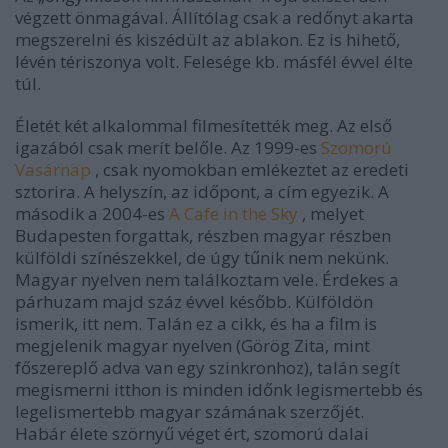
végzett önmagával. Állítólag csak a redőnyt akarta
megszerelni és kiszédült az ablakon. Ez is hihető,
lévén tériszonya volt. Felesége kb. másfél évvel élte
túl.
Életét két alkalommal filmesítették meg. Az első
igazából csak merít belőle. Az 1999-es
Szomorú
Vasárnap
, csak nyomokban emlékeztet az eredeti
sztorira. A helyszín, az időpont, a cím egyezik. A
második a 2004-es
A Cafe in the Sky
, melyet
Budapesten forgattak, részben magyar részben
külföldi színészekkel, de úgy tűnik nem nekünk.
Magyar nyelven nem találkoztam vele. Érdekes a
párhuzam majd száz évvel később. Külföldön
ismerik, itt nem. Talán ez a cikk, és ha a film is
megjelenik magyar nyelven (Görög Zita, mint
főszereplő adva van egy szinkronhoz), talán segít
megismerni itthon is minden időnk legismertebb és
legelismertebb magyar számának szerzőjét.
Habár élete szörnyű véget ért, szomorú dalai