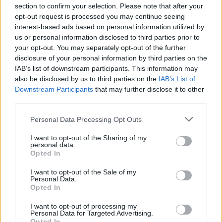
Peterson ügynöke, hogy utazzon ki vele Amerikába,
section to confirm your selection. Please note that after your
Peterson előadására, aki csak annyit kérne tőle, hogy
opt-out request is processed you may continue seeing
miután lejátsszák a számot, hajoljon meg vele a
interest-based ads based on personal information utilized by
Carnegie Hallban. Csak nem megy ki. A korábbi
us or personal information disclosed to third parties prior to
zuhanás után tériszonya lett, fél a repüléstől, meg
your opt-out. You may separately opt-out of the further
alapban nem szereti elhagyni a VII. kerületet.
disclosure of your personal information by third parties on the
Jön az új rendszer, új zenék, és index. A számait pont
IAB’s list of downstream participants. This information may
egy olyan ember tiltja be,Hanics elvtárs, aki
also be disclosed by us to third parties on the
IAB’s List of
korábban játszotta őket. Seress állítólag büszke volt
Downstream Participants
that may further disclose it to other
erre. Egy lapon emlegethették Bartókkal,
third parties.
Dohnányival, Lehárral és Liszttel, az ő műveiket is
Please note that this website/app uses one or more Google
betiltották.
Personal Data Processing Opt Outs
services and may gather and store information including but
not limited to your visit or usage behaviour. You may click to
I want to opt-out of the Sharing of my
Érdekes adalék az indexről. Anno készült egy lista a
personal data.
grant or deny consent to Google and its third-party tags to
betiltott dolgokról, könyvekről. Élelmes magyar mit
Opted In
use your data for below specified purposes in below Google
gondolt egyből? Kérem ez egyszer sokat fog érni, és
consent section.
I want to opt-out of the Sale of my
gyűjteni kezdték a betiltott könyveket, lemezeket.
Personal Data.
Erre jött a válaszlépés. A következő indexen
Opted In
betiltották az előző indexet is…
I want to opt-out of processing my
Personal Data for Targeted Advertising.
Titokban azért éjszakánként játszogatta régi számait
Opted In