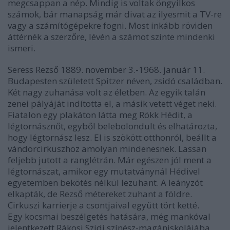
megcsappan a nép. Mindig is voltak öngyilkos
számok, bár manapság már divat az ilyesmit a TV-re
vagy a számítógépekre fogni. Most inkább röviden
áttérnék a szerzőre, lévén a számot szinte mindenki
ismeri.
Seress Rezső 1889. november 3.-1968. január 11.
Budapesten született Spitzer néven, zsidó családban.
Két nagy zuhanása volt az életben. Az egyik talán
zenei pályáját indította el, a másik vetett véget neki.
Fiatalon egy plakáton látta meg Rökk Hédit, a
légtornásznőt, egyből belebolondult és elhatározta,
hogy légtornász lesz. El is szökött otthonról, beállt a
vándorcirkuszhoz amolyan mindenesnek. Lassan
feljebb jutott a ranglétrán. Már egészen jól ment a
légtornászat, amikor egy mutatványnál Hédivel
egyetemben bekötés nélkül lezuhant. A leányzót
elkapták, de Rezső métereket zuhant a földre.
Cirkuszi karrierje a csontjaival együtt tört ketté.
Egy kocsmai beszélgetés hatására, még mankóval
jelentkezett Rákosi Szidi színész-magániskolájába