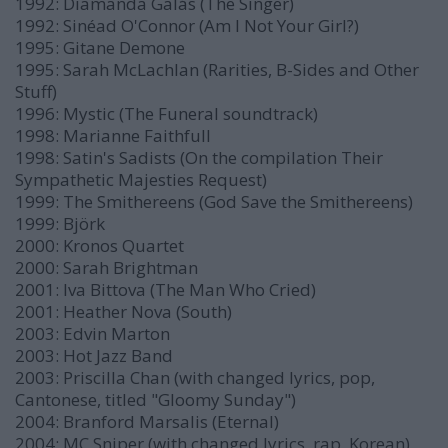
1992: Diamanda Galás (The Singer)
1992: Sinéad O'Connor (Am I Not Your Girl?)
1995: Gitane Demone
1995: Sarah McLachlan (Rarities, B-Sides and Other
Stuff)
1996: Mystic (The Funeral soundtrack)
1998: Marianne Faithfull
1998: Satin's Sadists (On the compilation Their
Sympathetic Majesties Request)
1999: The Smithereens (God Save the Smithereens)
1999: Björk
2000: Kronos Quartet
2000: Sarah Brightman
2001: Iva Bittova (The Man Who Cried)
2001: Heather Nova (South)
2003: Edvin Marton
2003: Hot Jazz Band
2003: Priscilla Chan (with changed lyrics, pop,
Cantonese, titled "Gloomy Sunday")
2004: Branford Marsalis (Eternal)
2004: MC Sniper (with changed lyrics, rap, Korean)