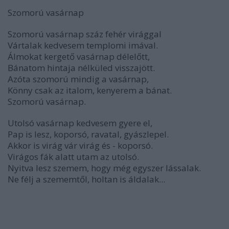
Szomorú vasárnap
Szomorú vasárnap száz fehér virággal
Vártalak kedvesem templomi imával.
Álmokat kergető vasárnap délelőtt,
Bánatom hintaja nélküled visszajött.
Azóta szomorú mindig a vasárnap,
Könny csak az italom, kenyerem a bánat.
Szomorú vasárnap.
Utolsó vasárnap kedvesem gyere el,
Pap is lesz, koporsó, ravatal, gyászlepel.
Akkor is virág vár virág és - koporsó.
Virágos fák alatt utam az utolsó.
Nyitva lesz szemem, hogy még egyszer lássalak.
Ne félj a szememtől, holtan is áldalak...