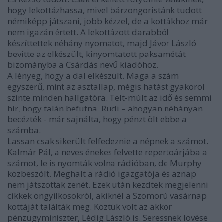
hogy lekottázhassa, mivel bárzongoristánk tudott
némiképp játszani, jobb kézzel, de a kottákhoz már
nem igazán értett. A lekottázott darabból
készíttettek néhány nyomatot, majd Jávor László
bevitte az elkészült, kinyomtatott paksamétát
bizományba a Csárdás nevű kiadóhoz.
A lényeg, hogy a dal elkészült. Maga a szám
egyszerű, mint az asztallap, mégis hatást gyakorol
szinte minden hallgatóra. Telt-múlt az idő és semmi
hír, hogy talán befutna. Rudi – ahogyan néhányan
becézték - már sajnálta, hogy pénzt ölt ebbe a
számba.
Lassan csak sikerült felfedeznie a népnek a számot.
Kalmár Pál, a neves énekes felvette repertoárjába a
számot, le is nyomták volna rádióban, de Murphy
közbeszólt. Meghalt a rádió igazgatója és aznap
nem játszottak zenét. Ezek után kezdtek megjelenni
cikkek öngyilkosokról, akiknél a Szomorú vasárnap
kottáját találták meg. Köztük volt az akkor
pénzügyminiszter, Lédig László is. Seressnek lövése