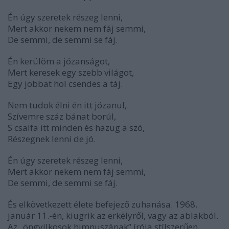
Én úgy szeretek részeg lenni,
Mert akkor nekem nem fáj semmi,
De semmi, de semmi se fáj.
Én kerülöm a józanságot,
Mert keresek egy szebb világot,
Egy jobbat hol csendes a táj.
Nem tudok élni én itt józanul,
Szívemre száz bánat borúl,
S csalfa itt minden és hazug a szó,
Részegnek lenni de jó.
Én úgy szeretek részeg lenni,
Mert akkor nekem nem fáj semmi,
De semmi, de semmi se fáj.
És elkövetkezett élete befejező zuhanása. 1968.
január 11.-én, kiugrik az erkélyről, vagy az ablakból.
Az „öngyilkosok himnuszának” írója stílszerűen