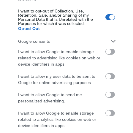
barátainak, köztük a pártnál bennfentes Gobbi
Hildának is. Az ő hatására vonják vissza a Seress
I want to opt-out of Collection, Use,
Retention, Sale, and/or Sharing of my
számok betiltását.
Personal Data that Is Unrelated with the
Gobbi így ír róla Közben c. könyvében.
Purposes for which it was collected.
Opted Out
"Seress Rezső, a kicsi, a ványadt, a repedtfazék
hangú, a csúnya Seress Rezső, aki ült egy pianínónál,
Google consents
ütötte-verte, mert zenélni nem tudott, énekelni nem
I want to allow Google to enable storage
tudott - mégis milliomos lett külföldön. A "Szomorú
related to advertising like cookies on web or
vasárnap" bestseller volt Európában, Amerikában
device identifiers in apps.
egyaránt. Rezső nagy ember volt. Engedtessék meg
nekem, hogy azt állítsam: ellenálló volt, még ha nem
I want to allow my user data to be sent to
is így jelent meg a halotti kommentárja. Nem könnyű
Google for online advertising purposes.
ezt megindokolnom, hiszen igazán nem volt harcos
alkat, de valahogy úgy tudta előadni érzelmes
I want to allow Google to send me
dalait, hogy mindig volt valami aktualitása annak,
personalized advertising.
amit énekelt. Abban a korban, "mikor az ember úgy
elaljasult, hogy önként, kéjjel ölt, nemcsak
I want to allow Google to enable storage
parancsra", az ő előadásában a "Szeressük egymást,
related to analytics like cookies on web or
device identifiers in apps.
gyerekek" valami különös, szinte provokatív