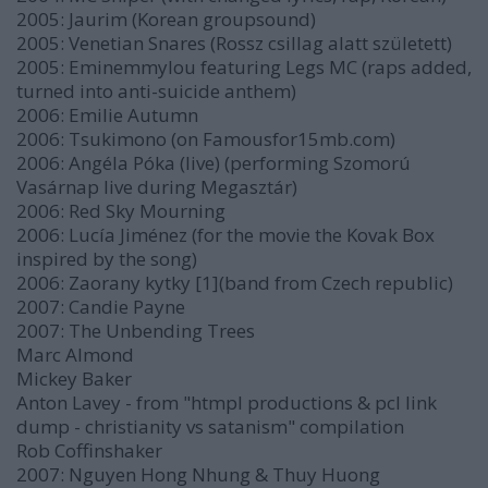
2005: Jaurim (Korean groupsound)
2005: Venetian Snares (Rossz csillag alatt született)
2005: Eminemmylou featuring Legs MC (raps added,
turned into anti-suicide anthem)
2006: Emilie Autumn
2006: Tsukimono (on Famousfor15mb.com)
2006: Angéla Póka (live) (performing Szomorú
Vasárnap live during Megasztár)
2006: Red Sky Mourning
2006: Lucía Jiménez (for the movie the Kovak Box
inspired by the song)
2006: Zaorany kytky [1](band from Czech republic)
2007: Candie Payne
2007: The Unbending Trees
Marc Almond
Mickey Baker
Anton Lavey - from "htmpl productions & pcl link
dump - christianity vs satanism" compilation
Rob Coffinshaker
2007: Nguyen Hong Nhung & Thuy Huong