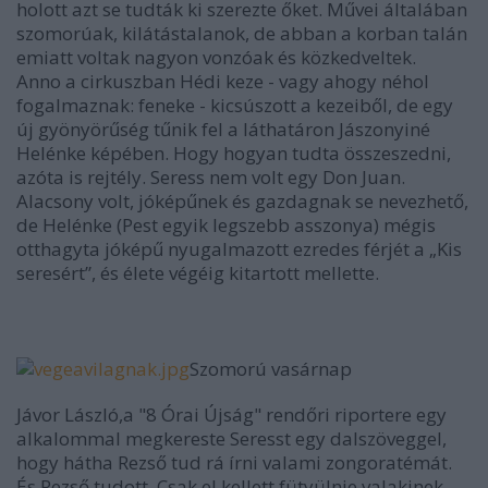
holott azt se tudták ki szerezte őket. Művei általában
szomorúak, kilátástalanok, de abban a korban talán
emiatt voltak nagyon vonzóak és közkedveltek.
Anno a cirkuszban Hédi keze - vagy ahogy néhol
fogalmaznak: feneke - kicsúszott a kezeiből, de egy
új gyönyörűség tűnik fel a láthatáron Jászonyiné
Helénke képében. Hogy hogyan tudta összeszedni,
azóta is rejtély. Seress nem volt egy Don Juan.
Alacsony volt, jóképűnek és gazdagnak se nevezhető,
de Helénke (Pest egyik legszebb asszonya) mégis
otthagyta jóképű nyugalmazott ezredes férjét a „Kis
seresért”, és élete végéig kitartott mellette.
Szomorú vasárnap
Jávor László
,a "8 Órai Újság" rendőri riportere egy
alkalommal megkereste Seresst egy dalszöveggel,
hogy hátha Rezső tud rá írni valami zongoratémát.
És Rezső tudott. Csak el kellett fütyülnie valakinek,