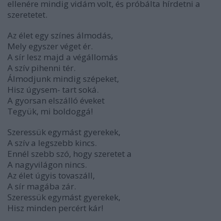
ellenére mindig vidám volt, és próbálta hírdetni a
szeretetet.
Az élet egy színes álmodás,
Mely egyszer véget ér.
A sír lesz majd a végállomás
A szív pihenni tér.
Álmodjunk mindig szépeket,
Hisz úgysem- tart soká.
A gyorsan elszálló éveket
Tegyük, mi boldoggá!
Szeressük egymást gyerekek,
A szív a legszebb kincs.
Ennél szebb szó, hogy szeretet a
A nagyvilágon nincs.
Az élet úgyis tovaszáll,
A sír magába zár.
Szeressük egymást gyerekek,
Hisz minden percért kár!