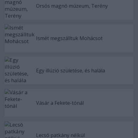
Orsós magnó múzeum, Terény
Ismét megszálltuk Mohácsot
Egy illúzió születése, és halála
Vásár a Fekete-tónál
Lecsó patkány nélkül