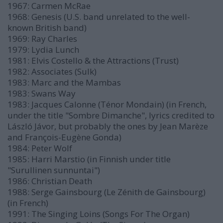
1967: Carmen McRae
1968: Genesis (U.S. band unrelated to the well-
known British band)
1969: Ray Charles
1979: Lydia Lunch
1981: Elvis Costello & the Attractions (Trust)
1982: Associates (Sulk)
1983: Marc and the Mambas
1983: Swans Way
1983: Jacques Calonne (Ténor Mondain) (in French,
under the title "Sombre Dimanche", lyrics credited to
László Jávor, but probably the ones by Jean Marèze
and François-Eugène Gonda)
1984: Peter Wolf
1985: Harri Marstio (in Finnish under title
"Surullinen sunnuntai")
1986: Christian Death
1988: Serge Gainsbourg (Le Zénith de Gainsbourg)
(in French)
1991: The Singing Loins (Songs For The Organ)