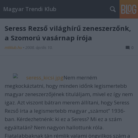
Magyar Trendi Klub
Seress Rezső világhírű zeneszerzőnk,
a Szomorú vasárnap írója
mtklub.hu
•
2008. április 10.
0
Nem merném
megkockáztatni, hogy minden időnk legismertebb
magyar zeneszerzőjének tituláljam, mivel ez így nem
igaz. Azt viszont bátran merem állítani, hogy Seress
Rezső írta a legismertebb magyar „számot” 1936-
ban. Kérdezhetnénk: ki ez a Seress? Mi ez a szám
egyáltalán? Nem nagyon hallottunk róla.
Fiatalabbaknak tán rémlik valami öngyilkos szám a