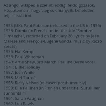
Az angol wikipedia szerinti eddigi feldolgozások.
Hozzátenném, hogy elég sok hiányzik. Lehetetlen
teljes listát írni.
1935 (UK): Paul Robeson (released in the US in 1936)
1936: Damia (in French, under the title "Sombre
Dimanche", recorded on February 28, lyrics by Jean
Marèze and François-Eugène Gonda, music by Rezsö
Seress)
1936: Hal Kemp
1936: Paul Whiteman
1940: Artie Shaw, 3rd March. Pauline Byrne vocal.
1941: Billie Holiday
1957: Josh White
1958: Mel Tormé
1958: Ricky Nelson (released posthumously)
1959: Eila Pellinen (in Finnish under title "Surullinen
sunnuntai")
1961: Sarah Vaughan
1962: Lou Rawls