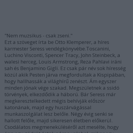
"Nem muzsikus - csak zseni."
Ezt a szöveget írta be Otto Klemperer, a híres
karmester Seress vendégkönyvébe.Toscanini,
Luchino Visconti, Spencer Tracy, John Steinbeck, a
walesi herceg, Louis Armstrong, Reza Pahlavi iráni
sah és Benjamino Gigli. Ez csak pár név sok híresség
közül akik Pesten járva megfordultak a Kispipában,
hogy hallhassák a világhírű zenészt. Ám egyszer
minden jónak vége szakad. Megszületnek a ssidó
törvények, elkezdődik a háború. Bár Seress már
megkeresztelkedett mégis behívják először
katonának, majd egy huszárvágással
munkaszolgálat lesz belőle. Négy évig senki se
hallott felőle, majd sikeresen életben előkerül.
Csodálatos megmeneküléséről azt mesélte, hogy