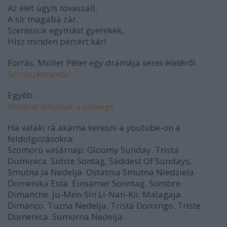
Az élet úgyis tovaszáll,
A sír magába zár.
Szeressük egymást gyerekek,
Hisz minden percért kár!
Forrás: Müller Péter egy drámája seres életéről.
Színészkönyvtár
Egyéb:
Néhány dalának a szövege.
Ha valaki rá akarna keresni a youtube-on a
feldolgozásokra:
Szomorú vasárnap: Gloomy Sunday. Trista
Duminica. Sidste Sontag, Saddest Of Sundays,
Smutna Ja Nedelja. Ostatnia Smutna Niedziela.
Domenika Esta. Einsamer Sonntag. Sombre
Dimanche. Ju-Men-Sin Li-Nan-Ko. Malagaja
Dimanco. Tuzna Nedelja. Trista Domingo. Triste
Domenica. Sumorna Nedelja…