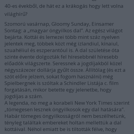
40-es évekből, de hát ez a krákogás hogy lett volna
világhírű?
Szomorú vasárnap, Gloomy Sunday, Einsamer
Sontag: a „magyar öngyilkos dal”. Az egész világot
bejárta. Kottái és lemezei több mint száz nyelven
jelentek meg, többek közt még izlandiul, kínaiul,
szuahéliul és eszperantóul is. A dal születése óta
szinte évente dolgozták fel híresebbnél híresebb
előadók világszerte. Seressnek a jogdíjakból közel
négyszázezer dollárja gyűlt össze. Állítólag (és ezt a
szót előre jelzem, sokat fogom használni) még
Spielbergnek is szóltak a Schindler Listája c. film
forgatásán, mikor betette egy jelenetbe, hogy
jogdíjas a szám.
A legenda, no meg a korabeli New York Times szerint
„tömegesen lesznek öngyilkosok egy dal hatására”.
Habár tömeges öngyilkosságról nem beszélhetünk,
tényleg találtak embereket holtan mellettük a dal
kottáival. Néhol emiatt be is tiltották félve, hogy