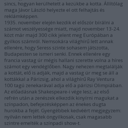
sincs, hogyan kerülhetett a kezükbe a kotta. Állítólag
maga Jávor László helyezte el ott felhajtás és
reklámképpen.
1935. november elején kezdik el először bírálni a
számot veszélyessége miatt, majd november 13-24.
közt már majd 300 cikk jelent meg Európában a
gyilkos számról. Nemsokára világhírű lett annak
ellenére, hogy Seress szinte sohasem játszotta,
Budapesten se ismeri senki. Ennek ellenére egy
francia vastag úr mégis hallani szerette volna a híres
számot egy vendéglőben. Nagy nehezen megtalálják
a kottát, elő is adják, majd a vastag úr meg se áll a
kottákkal a Párizsig, ahol a világhírű Ray Ventura
100 tagú zenekarával adja elő a párizsi Olimpiában.
Az előadásnak Shakespeare-i vége lesz, az első
refrén után a zenészek elkezdik kinyírni magukat a
színpadon, befejezésképpen az énekes dugta
hurokba a fejét. Gyengébbek kedvéért megjegyzem:
nyilván nem lettek öngyilkosak, csak magasabb
szintre emelték a színpadi show-t.