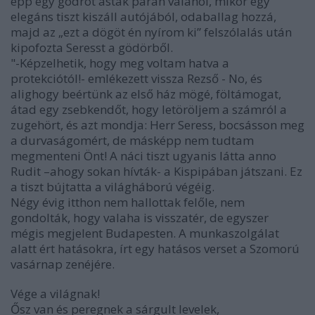
épp egy gödröt ástak páran valahol, mikor egy
elegáns tiszt kiszáll autójából, odaballag hozzá,
majd az „ezt a dögöt én nyírom ki” felszólalás után
kipofozta Seresst a gödörből.
"-Képzelhetik, hogy meg voltam hatva a
protekciótól!- emlékezett vissza Rezső - No, és
alighogy beértünk az első ház mögé, föltámogat,
átad egy zsebkendőt, hogy letöröljem a számról a
zugehört, és azt mondja: Herr Seress, bocsásson meg
a durvaságomért, de másképp nem tudtam
megmenteni Önt! A náci tiszt ugyanis látta anno
Rudit –ahogy sokan hívták- a Kispipában játszani. Ez
a tiszt bújtatta a világháború végéig.
Négy évig itthon nem hallottak felőle, nem
gondolták, hogy valaha is visszatér, de egyszer
mégis megjelent Budapesten. A munkaszolgálat
alatt ért hatásokra, írt egy hatásos verset a Szomorú
vasárnap zenéjére.
Vége a világnak!
Ősz van és peregnek a sárgult levelek,