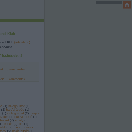
endi Klub
endi Klub
(mtklub.hu)
rchívuma.
rissítéseket!
sek
,
kommentek
sek
,
kommentek
on
(
1
)
balogh tibor
(
1
)
l
(
1
)
bártfai árpád
(
1
)
a
(
1
)
csillagászat
(
2
)
csupó
lvidék
(
4
)
dulovits jenő
(
1
)
tészet
(
2
)
erdély
(
5
)
)
felvidék
(
2
)
film
(
4
)
folklór
(
7
)
gasztronómia
mány
(
6
)
hajós alfréd
(
1
)