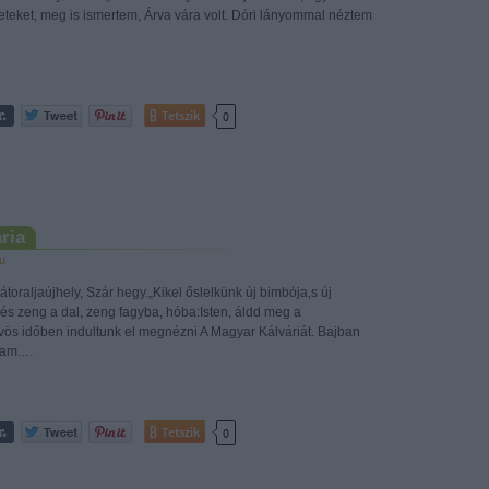
neteket, meg is ismertem, Árva vára volt. Dóri lányommal néztem
Tetszik
0
ria
u
toraljaújhely, Szár hegy.„Kikel őslelkünk új bimbója,s új
,és zeng a dal, zeng fagyba, hóba:Isten, áldd meg a
ös időben indultunk el megnézni A Magyar Kálváriát. Bajban
vjam.…
Tetszik
0