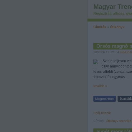
Magyar Tren
Regisztrálj, alkoss, gya
Címkék
»
útikönyv
Orsós magnó 
2009.06.12. 21:34
mtklub.
Szinte teljesen vé
csak annyit döntött
lévén alföldi (zentai, s
felosztották egymás…
tovább »
Szólj hozzá!
Címkék:
útikönyv
technika
Ismét megszál