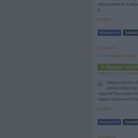
várban vették föl a jele
a…
tovább »
Szólj hozzá!
Címkék:
útikönyv
felvidék
A Magyar Kálvá
2006.12.11. 01:12
mtklub.h
Magyar Kálvária Sá
ezeréves fába hajt
magyart!”Őszi napos hűv
vagyok, hogy minek hí
tovább »
Szólj hozzá!