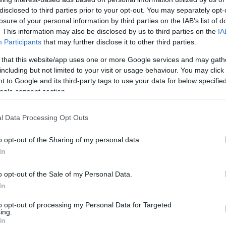
András, a 
Tetszik
0
disclosed to third parties prior to your opt-out. You may separately opt-
58múlta
losure of your personal information by third parties on the IAB’s list of
nagyon bü
. This information may also be disclosed by us to third parties on the
IA
és mélyen
fotoművés
Participants
that may further disclose it to other third parties.
18:39
)
Hír
Jenő
 that this website/app uses one or more Google services and may gath
ban
Tidzsi-m
including but not limited to your visit or usage behaviour. You may click 
touch ren
hu
 to Google and its third-party tags to use your data for below specifi
megoldás,
erőmű kell
ogle consent section.
váncsiság, amikor meglátom a Dunát (neve az ős-indoeurópai
3d-s toll 
jelentése: víz, folyó) vagy a Tiszát: vajon milyen lehet ott, ahol
Leonar3D
lehet átlépni az óriási folyót? Dédnagyapám orosz fogságban volt
l Data Processing Opt Outs
Archívum
2009 sze
o opt-out of the Sharing of my personal data.
2009 júni
In
2009 ápril
Tetszik
0
2009 már
2008 októ
o opt-out of the Sale of my Personal Data.
2008 sze
In
2008 júni
2008 máj
to opt-out of processing my Personal Data for Targeted
2008 ápril
kon
ing.
2008 már
In
2008 janu
hu