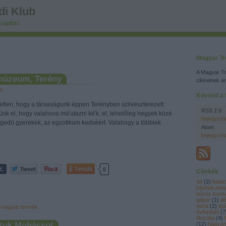
di Klub
rapíts!
Magyar Tr
A Magyar Tr
múzeum, Terény
cikkeinek a
hu
Kövesd a f
letlen, hogy a társaságunk éppen Terényben szilveszterezett:
RSS 2.0
ünk el, hogy valahova má'utazni ké'k, el, lehetőleg hegyek közé
bejegyzé
zegedi) gyerekek, az egzotikum kedvéért. Valahogy a többiek
Atom
bejegyzé
Tetszik
0
Címkék
3d
(
2
)
balat
bánhidi anta
bűvös kock
gábor
(
1
)
dé
duna
(
2
)
épí
magyar termék
évforduló
(
7
filozófia
(
4
)
ltuk Mohácsot
(
12
)
hagyo