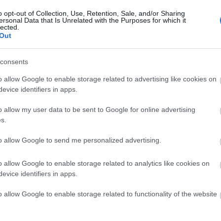
2007 dec
ékéről van szó. Már pontosan nem is emlékszem, hogy hány éve
o opt-out of Collection, Use, Retention, Sale, and/or Sharing
Tovább
...
ersonal Data that Is Unrelated with the Purposes for which it
uk bátyámmal, hogy teszünk egy Tiszabecs – Tokaj túrát kenuval.
lected.
Keresés
akkor ismertem meg a másik három embert,Jörgsent (Péter…
Out
consents
Tetszik
0
Egyéb
o allow Google to enable storage related to advertising like cookies on
evice identifiers in apps.
o allow my user data to be sent to Google for online advertising
ettős élete
s.
u
to allow Google to send me personalized advertising.
egenforgalmi jómunkásember és szerető családatya.
 pár napra elkapja a pepita éxíj. Hasonszőrű barátaival
o allow Google to enable storage related to analytics like cookies on
gé rejtve orcáikat, kolbásztöltelék-szagú paprikapálinkával és
zerelve…
evice identifiers in apps.
o allow Google to enable storage related to functionality of the website
Tetszik
0