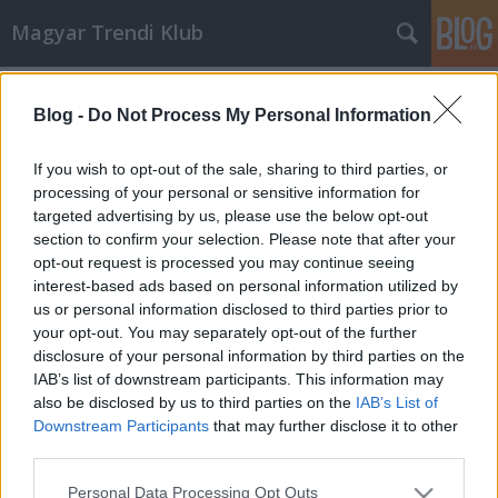
Magyar Trendi Klub
Címkék
»
duna
Blog -
Do Not Process My Personal Information
Ismét megszálltuk Mohácsot
If you wish to opt-out of the sale, sharing to third parties, or
mtklub.hu
•
2009. március 04.
0
processing of your personal or sensitive information for
targeted advertising by us, please use the below opt-out
section to confirm your selection. Please note that after your
A tavalyi élményektől megszédülve ismét útnak
opt-out request is processed you may continue seeing
indultunk szombaton Mohács felé, végigélvezni azt a
interest-based ads based on personal information utilized by
- számunkra - két napot, melyen a mohácsi nép
us or personal information disclosed to third parties prior to
megünnepli a törökök kiűzését, és egyben
your opt-out. You may separately opt-out of the further
búcsúztatják a telet. Hosszas ujjkoptató beszámolót
disclosure of your personal information by third parties on the
idén nem szándékozok…
IAB’s list of downstream participants. This information may
also be disclosed by us to third parties on the
IAB’s List of
A Duna nyomában
Downstream Participants
that may further disclose it to other
third parties.
mtklub.hu
•
2008. június 05.
0
Please note that this website/app uses one or more Google
Personal Data Processing Opt Outs