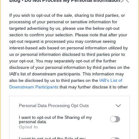
Blog -
Do Not Process My Personal Information
Évközben Árpád idegenforgalmi jómunkásember és
szerető családatya. Februárban azonban pár napra
If you wish to opt-out of the sale, sharing to third parties, or
elkapja a pepita éxíj. Hasonszőrű barátaival
processing of your personal or sensitive information for
félelemkeltő maszkok mögé rejtve orcáikat,
targeted advertising by us, please use the below opt-out
kolbásztöltelék-szagú paprikapálinkával és óriási
section to confirm your selection. Please note that after your
kolompokkal felszerelve…
opt-out request is processed you may continue seeing
interest-based ads based on personal information utilized by
us or personal information disclosed to third parties prior to
November 2. Halottak napja
your opt-out. You may separately opt-out of the further
disclosure of your personal information by third parties on the
mtklub.hu
•
2007. november 02.
0
IAB’s list of downstream participants. This information may
also be disclosed by us to third parties on the
IAB’s List of
November 2. Halottak napjaApu, p, 11/02/2007 -
Downstream Participants
that may further disclose it to other
10:01Halottak napját november 2-án 998. óta tartja
third parties.
meg a keresztény egyház. Ez az ünnep összefügg
azzal a századvégi szorongásos hangulattal, mely
Please note that this website/app uses one or more Google
Personal Data Processing Opt Outs
1000-re a világvégét várta. Ilyen elképzelések mellett
services and may gather and store information including but
igyekeztek a halottakkal…
not limited to your visit or usage behaviour. You may click to
I want to opt-out of the Sharing of my
personal data.
grant or deny consent to Google and its third-party tags to
Opted In
use your data for below specified purposes in below Google
November 1. Mindenszentek napja
consent section.
I want to opt-out of the Sale of my