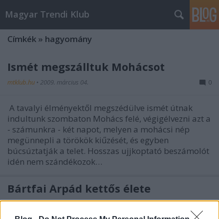
Magyar Trendi Klub
Címkék
»
hagyomány
Ismét megszálltuk Mohácsot
mtklub.hu
•
2009. március 04.
0
A tavalyi élményektől megszédülve ismét útnak
indultunk szombaton Mohács felé, végigélvezni azt a
- számunkra - két napot, melyen a mohácsi nép
megünnepli a törökök kiűzését, és egyben
búcsúztatják a telet. Hosszas ujjkoptató beszámolót
idén nem szándékozok…
Bártfai Árpád kettős élete
mtklub.hu
•
2007. november 22.
0