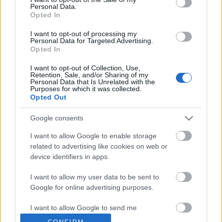
Personal Data.
mtklub.hu
•
2007. november 01.
0
Opted In
I want to opt-out of processing my
E napon ma is szokás a sírok megtisztítása,
Personal Data for Targeted Advertising.
feldíszítése és gyertyák gyújtása a halottak
Opted In
emlékezetére. A néphit szerint ilyenkor
hazalátogatnak a halottak, ezért sokfelé szokás,
I want to opt-out of Collection, Use,
Retention, Sale, and/or Sharing of my
hogy számukra is megterítenek, kenyeret, sót, vizet
Personal Data that Is Unrelated with the
tesznek az asztalra. A bukovinai magyarok…
Purposes for which it was collected.
Opted Out
Magyar hímestojásrekord
Google consents
mtklub.hu
•
2007. július 04.
0
I want to allow Google to enable storage
related to advertising like cookies on web or
device identifiers in apps.
Egy pécsi tojásíró magyar hímestojás-rekordot
állított föl: 1500 különböző mintájú tojást készített
I want to allow my user data to be sent to
el. Mosonyi Éva célja az volt, hogy összegyűjtse,
Google for online advertising purposes.
rendszerezze a Kárpát-medence írott tojásmintáit.
Ezeket valódi, kifújt tojásokra folyamatosan meg is
I want to allow Google to send me
írta. Több…
personalized advertising.