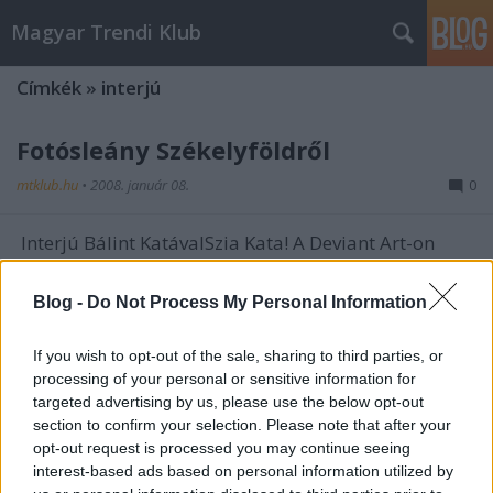
Magyar Trendi Klub
Címkék
»
interjú
Fotósleány Székelyföldről
mtklub.hu
•
2008. január 08.
0
Interjú Bálint KatávalSzia Kata! A Deviant Art-on
akadtam rád, és megtetszettek a képeid, de először
is kezdjük az elején. Ki is vagy te, honnan jössz, és
Blog -
Do Not Process My Personal Information
merre tartasz?Szervusz! Hogy ki vagyok én, azt talán
még én sem tudom. A legegyszerűbben, egy
If you wish to opt-out of the sale, sharing to third parties, or
harmadéves egyetemista, aki…
processing of your personal or sensitive information for
targeted advertising by us, please use the below opt-out
A dél-alföldi rém
section to confirm your selection. Please note that after your
opt-out request is processed you may continue seeing
mtklub.hu
•
2007. november 24.
0
interest-based ads based on personal information utilized by