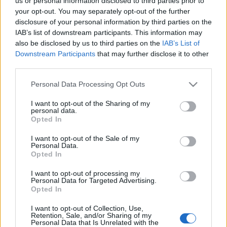
us or personal information disclosed to third parties prior to
Interjú Szatmári Gáborral(rajzoló, festő, punk-rock
your opt-out. You may separately opt-out of the further
énekes, "anti-művész")Rápillantok a tőle kapott Joe
disclosure of your personal information by third parties on the
Strummer-t ábrázoló festményre, nagy levegőt
IAB’s list of downstream participants. This information may
veszek és elindulok. Az alkalomhoz illően pár üveg
also be disclosed by us to third parties on the
IAB’s List of
Downstream Participants
that may further disclose it to other
Dankó Pista édes vörössel felfegyverkezve
third parties.
kerestem…
Please note that this website/app uses one or more Google
Personal Data Processing Opt Outs
Bártfai Árpád kettős élete
services and may gather and store information including but
not limited to your visit or usage behaviour. You may click to
I want to opt-out of the Sharing of my
mtklub.hu
•
2007. november 22.
0
personal data.
grant or deny consent to Google and its third-party tags to
Opted In
use your data for below specified purposes in below Google
consent section.
Évközben Árpád idegenforgalmi jómunkásember és
I want to opt-out of the Sale of my
Personal Data.
szerető családatya. Februárban azonban pár napra
Opted In
elkapja a pepita éxíj. Hasonszőrű barátaival
félelemkeltő maszkok mögé rejtve orcáikat,
I want to opt-out of processing my
kolbásztöltelék-szagú paprikapálinkával és óriási
Personal Data for Targeted Advertising.
Opted In
kolompokkal felszerelve…
I want to opt-out of Collection, Use,
Retention, Sale, and/or Sharing of my
Segíthet a következő terhességben
Personal Data that Is Unrelated with the