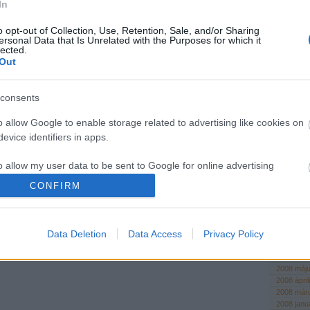
In
András, a 
58múlta
o opt-out of Collection, Use, Retention, Sale, and/or Sharing
nagyon bü
ersonal Data that Is Unrelated with the Purposes for which it
és mélyen
lected.
fotoművés
Out
18:39
)
Hír
Jenő
Tidzsi-m
consents
touch ren
megoldás,
o allow Google to enable storage related to advertising like cookies on
erőmű kell
3d-s toll 
evice identifiers in apps.
Leonar3D
o allow my user data to be sent to Google for online advertising
Archívum
s.
CONFIRM
2009 sze
2009 júni
to allow Google to send me personalized advertising.
2009 ápril
2009 már
Data Deletion
Data Access
Privacy Policy
2008 októ
o allow Google to enable storage related to analytics like cookies on
2008 sze
evice identifiers in apps.
2008 júni
2008 máj
2008 ápril
o allow Google to enable storage related to functionality of the website
2008 már
2008 janu