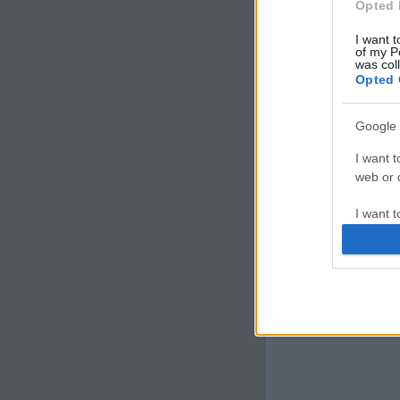
Opted 
I want t
of my P
was col
Opted 
Google 
I want t
web or d
I want t
purpose
I want 
I want t
web or d
I want t
or app.