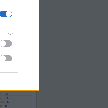
turbina atyja
m:
Előrebocsájtom, hogy
szke vagyok a Duflexre,
 tisztelem Dulovits
zi mun...
(
2011.11.27.
es fotográfusok - Dulovits
on:
Hibajavítás: A multi-
dszer részben hardveres
 szoftveresen tényleg
 ho...
(
2011.03.08. 08:21
)
A
avagy Rátai Dániel
o-ja
ptember
(
1
)
us
(
1
)
is
(
1
)
cius
(
1
)
ber
(
4
)
ptember
(
3
)
us
(
4
)
us
(
3
)
is
(
4
)
cius
(
3
)
ár
(
5
)