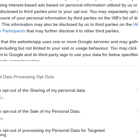
hold
(
1
)
inte
eing interest-based ads based on personal information utilized by us or
jánosi marce
györgy
(
1
)
disclosed to third parties prior to your opt-out. You may separately opt-
(
1
)
kossuth
losure of your personal information by third parties on the IAB’s list of
közlekedés
béla
(
1
)
lupp
. This information may also be disclosed by us to third parties on the
IA
termék
(
13
)
munkácsi m
Participants
that may further disclose it to other third parties.
piramis
(
1
)
rátai dániel
(
robert capa
 that this website/app uses one or more Google services and may gath
béla
(
1
)
seg
seress rez
including but not limited to your visit or usage behaviour. You may click 
(
8
)
szakáts
 to Google and its third-party tags to use your data for below specifi
szasz endr
(
1
)
szisz fe
ogle consent section.
tamási áron
(
2
)
tisza
(
1
)
történelem
(
tudomány
(
l Data Processing Opt Outs
útikönyv
(
9
)
Címkefelhő
Friss topi
o opt-out of the Sharing of my personal data.
In
Szatmári
jó csak so
(
2015.09.
o opt-out of the Sale of my Personal Data.
öhön, öre
tésztakás
In
hóóembe
jelentős t
to opt-out of processing my Personal Data for Targeted
halt meg 1
ing.
(
2014.12.