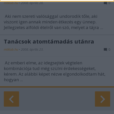
mtklub.hu
•
2008. április 28.
0
functionality and fraud prevention, and other
user protection.
Aki nem szereti valósággal undorodik tőle, aki
viszont igen annak minden étkezés egy ünnep.
Jellegzetes alföldi ételről van szó, melyet a tájra ...
Tanácsok atomtámadás utánra
mtklub.hu
•
2008. április 23.
0
Az emberi elme, az idegsejtek végtelen
kombinációja tud még szülni érdekességeket,
kérem. Az alábbi képet nézve elgondolkodtam hát,
hogyan ...