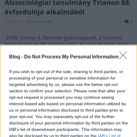
Álszociológiai tanulmány Trianon 88.
évfordulója alkalmából
mtklub.hu
•
2008. június 08.
0
2008. Június 4. Nemzeti gyásznapunk, a trianoni
békediktátum 88. évfordulója. Az ország több, mint
kétharmad részét elcsatolták tőlünk. Ennek ...
Blog -
Do Not Process My Personal Information
A Duna nyomában
If you wish to opt-out of the sale, sharing to third parties, or
mtklub.hu
•
2008. június 05.
0
processing of your personal or sensitive information for
targeted advertising by us, please use the below opt-out
section to confirm your selection. Please note that after your
Mindig furdal a kíváncsiság, amikor meglátom a
opt-out request is processed you may continue seeing
Dunát (neve az ős-indoeurópai danu szóból ered –
interest-based ads based on personal information utilized by
jelentése: víz, folyó) vagy a Tiszát: vajon ...
us or personal information disclosed to third parties prior to
your opt-out. You may separately opt-out of the further
Öntörvények (kritika a vallásokról,
disclosure of your personal information by third parties on the
IAB’s list of downstream participants. This information may
kritika a vallások kritizálóiról)
also be disclosed by us to third parties on the
IAB’s List of