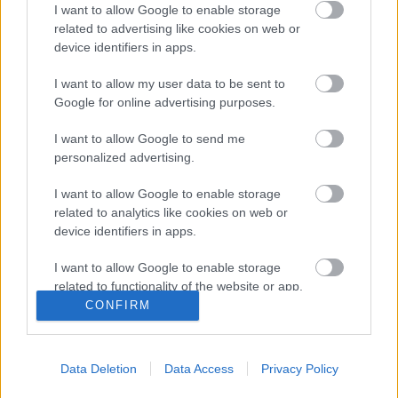
I want to allow Google to enable storage
mtklub.hu
•
2008. május 14.
0
related to advertising like cookies on web or
device identifiers in apps.
A Felső-Tisza vidékéről van szó. Már pontosan nem
is emlékszem, hogy hány éve is, de úgy gondoltuk
I want to allow my user data to be sent to
bátyámmal, hogy teszünk egy Tiszabecs – ...
Google for online advertising purposes.
I want to allow Google to send me
"Mr H - Bomb", avagy Teller Ede
personalized advertising.
munkássága (2. rész)
I want to allow Google to enable storage
mtklub.hu
•
2008. május 04.
0
related to analytics like cookies on web or
device identifiers in apps.
I want to allow Google to enable storage
"Oppenheimer amellett érvelt, hogy nekünk most
related to functionality of the website or app.
egy laboratórium kell, ahol a tényleges
CONFIRM
robbanóanyagokat össze lehet szerelni. Ez lett Los
I want to allow Google to enable storage
Alamos. ...
related to personalization.
Data Deletion
Data Access
Privacy Policy
Pacaltérkép I. állomás: Cirbi
I want to allow Google to enable storage
related to security, including authentication