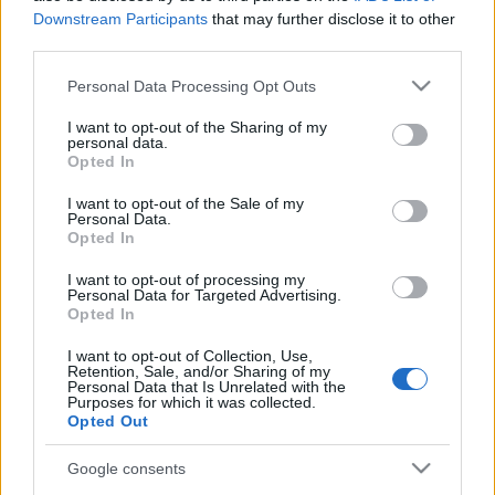
Downstream Participants
that may further disclose it to other
mtklub.hu
•
2008. június 03.
0
third parties.
"Azt, amit mi érzéki tapasztalásnak nevezünk, az az
Please note that this website/app uses one or more Google
Personal Data Processing Opt Outs
elvesztett, közvetlen tudás helyén keletkezett. Az
services and may gather and store information including but
ember azért lát, mert vak, és azért hall, ...
not limited to your visit or usage behaviour. You may click to
I want to opt-out of the Sharing of my
personal data.
grant or deny consent to Google and its third-party tags to
Opted In
use your data for below specified purposes in below Google
Vélemény egy szemszögből
consent section.
I want to opt-out of the Sale of my
Personal Data.
mtklub.hu
•
2008. május 25.
0
Opted In
Tisztelt szerkesztőség!
I want to opt-out of processing my
Personal Data for Targeted Advertising.
Opted In
Először is szeretném elmondani, hogy nagyon
megörültem amikor ráleltem a honlapra az internet
I want to opt-out of Collection, Use,
Retention, Sale, and/or Sharing of my
útvesztőjében.
Personal Data that Is Unrelated with the
Jó ...
Purposes for which it was collected.
Opted Out
Google consents
Emberek északon