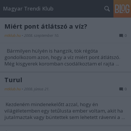
Magyar Trendi Klub
Miért pont átlátszó a víz?
mtklub.hu
•
2008. szeptember 10.
0
Bármilyen hülyén is hangzik, tök régóta
gondolkozom azon, hogy a víz miért pont átlátszó.
Még kisgyerek koromban csodálkoztam el rajta ...
Turul
mtklub.hu
•
2008. június 21.
0
Kezdeném mindenekelőtt azzal, hogy én
világéletemben egy tetűlusta ember voltam, akit ha
jutalmaztak vagy büntettek sem lehetett rávenni a ...